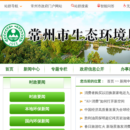
站群导航
常州市政府门户网站
站群搜索
智能问答
无
首页
新闻中心
专题专栏
政府信息公开
办事
您当前的位置：
首页
>>
新闻
时政要闻
消费者购买以旧换新家电近九
时政要闻
“AI+消费”如何打开新空间
本地环保新闻
中国经济高质量发展为全球经
胜利油田探明超亿吨页岩油储
国内环保新闻
春日旅游红火 新场景激发消