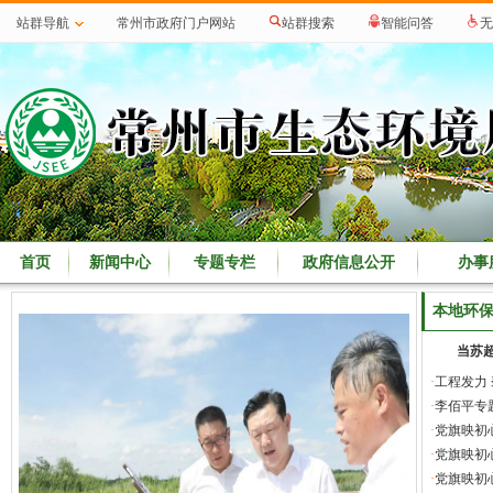
站群导航
常州市政府门户网站
站群搜索
智能问答
无
首页
新闻中心
专题专栏
政府信息公开
办事
本地环
当苏
·
工程发力
·
李佰平专
·
党旗映初心
·
党旗映初心
·
党旗映初心