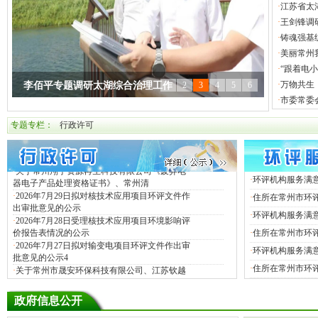
·
江苏省太
·
关于常州市晟安环保科技有限公司、江苏钦越
·
王剑锋调
环保科技有限公司《危险废物经营许
·
铸魂强基
·
关于2026年8月4日作出的辐射类项目环境影响
评价文件审批决定的公告
·
美丽常州我
·
关于2026年8月4日建设项目环境影响评价文件
·
“跟着电
受理情况的公示
·
万物共生
李佰平专题调研太湖综合治理工作
1
2
3
4
5
6
·
关于2026年8月4日拟作出的建设项目环境影响
·
市委常委
评价文件批复的公示
当苏超遇见普法，常州开展《生态环境法典》主题普法
工程发力 碧波焕新
王剑锋调研太湖安全度夏工作
铸魂强基练内功 提能砺剑铸铁军——市执法局举办
“跟着电小宝去探索一度电的旅行”——常州开展2026年
null
·
关于2026年8月3日拟作出的建设项目环境影响
专题专栏：
行政许可
评价文件批复的公示
活动
2026年常州市生态环境执法人员培训
六五环境日环保科普研学活动
null
null
·
常州市金坛金东环保工程有限公司申请《危险
废物经营许可证》受理公示
null
null
null
·
关于常州翔宇资源再生科技有限公司《废弃电
器电子产品处理资格证书》、常州清
·
环评机构服务满意
·
2026年7月29日拟对核技术应用项目环评文件作
·
住所在常州市环评机
出审批意见的公示
·
2026年7月28日受理核技术应用项目环境影响评
·
环评机构服务满意
价报告表情况的公示
·
住所在常州市环评机
·
2026年7月27日拟对输变电项目环评文件作出审
·
环评机构服务满意
批意见的公示4
·
关于常州市晟安环保科技有限公司、江苏钦越
·
住所在常州市环评机
环保科技有限公司《危险废物经营许
·
关于2026年8月4日作出的辐射类项目环境影响
政府信息公开
评价文件审批决定的公告
·
关于2026年8月4日建设项目环境影响评价文件