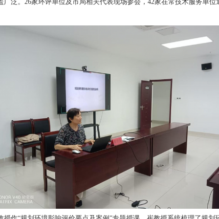
盖广泛。26家环评单位及市局相关代表现场参会，42家在常技术服务单
教授作“规划环境影响评价要点及案例”专题授课。崔教授系统梳理了规划