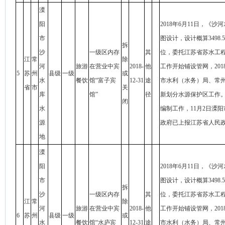
溧
阳
2018年6月11日，
市
图设计，设计概算349
拆
沙
一级区内存
其
位，委托江苏省苏水工程
江
常
除
河
旅游
在营业中宾
2018-
他
工作开始铺设管网，20
5
苏
州
县级
一级
或
水
餐饮
馆“富子宾
12-31
途
市水利（水务）局、常
省
市
关
库
馆”
径
新划分水源保护区工作。
闭
水
编制工作，11月2日溧
源
政府已上报江苏省人民
地
溧
阳
2018年6月11日，
市
图设计，设计概算349
拆
沙
一级区内存
其
位，委托江苏省苏水工程
江
常
除
河
旅游
在营业中宾
2018-
他
工作开始铺设管网，20
6
苏
州
县级
一级
或
水
餐饮
馆“水庐宾
12-31
途
市水利（水务）局、常