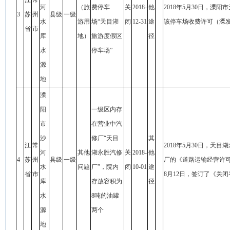
江
常
河
（旅
费停车
关
2018-
他
2018年5月30日，
3
苏
州
县级
一级
水
游用
场“天目湖
闭
12-31
途
该停车场收费许可（溧发改〔
省
市
库
地）
旅游度假区
径
水
停车场”
源
地
溧
阳
一级区内存
市
在营业中汽
沙
修厂“天目
其
江
常
2018年5月30日，
河
其他
湖永胜汽修
关
2018-
他
4
苏
州
县级
一级
厂的《道路运输经营许可
水
问题
厂”，院内
闭
10-01
途
省
市
8月12日，签订了《关
库
存放容积为
径
水
8吨的油罐
源
两个
地