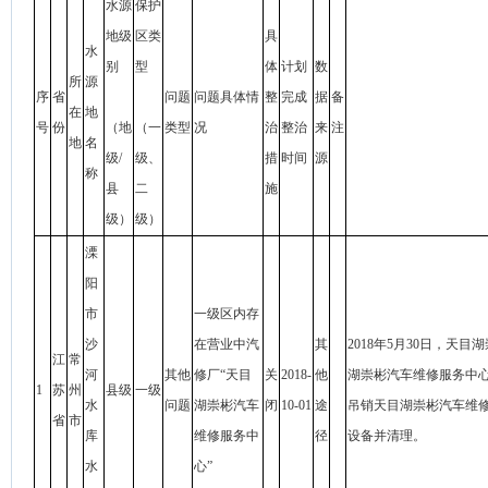
水源
保护
地级
区类
具
水
别
型
体
计划
数
所
源
序
省
问题
问题具体情
整
完成
据
备
在
地
号
份
（地
（一
类型
况
治
整治
来
注
地
名
级/
级、
措
时间
源
称
县
二
施
级）
级）
溧
阳
市
一级区内存
沙
在营业中汽
其
2018年5月30日，
江
常
河
其他
修厂“天目
关
2018-
他
湖崇彬汽车维修服务中心
1
苏
州
县级
一级
水
问题
湖崇彬汽车
闭
10-01
途
吊销天目湖崇彬汽车维修
省
市
库
维修服务中
径
设备并清理。
水
心”