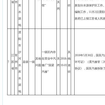
省
市
关
库
馆”
径
新划分水源保护区工作。
闭
水
编制工作，11月2日溧
源
政府已上报江苏省人民
地
溧
阳
市
沙
一级区内存
其
江
常
2018年5月30日，
河
其他
在营业中汽
关
2018-
他
7
苏
州
县级
一级
许可证》（溧汽修管〔2
水
问题
修厂“国梁
闭
10-01
途
省
市
协议》，国良汽修拆除
库
汽修”
径
水
源
地