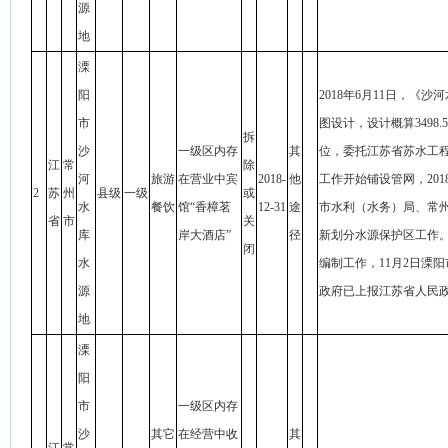
源
地
溧
阳
2018年6月11日，
市
图设计，设计概算349
拆
沙
一级区内存
其
位，委托江苏省苏水工程
江
常
除
河
旅游
在营业中宾
2018-
他
工作开始铺设管网，20
2
苏
州
县级
一级
或
水
餐饮
馆“香樟茗
12-31
途
市水利（水务）局、常
省
市
关
库
岸大酒店”
径
新划分水源保护区工作。
闭
水
编制工作，11月2日溧
源
政府已上报江苏省人民
地
溧
阳
市
一级区内存
沙
其它
在经营中收
其