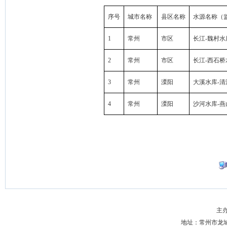
序号
城市名称
县区名称
水源名称（
1
常州
市区
长江-魏村水
2
常州
市区
长江-西石桥
3
常州
溧阳
大溪水库-清
4
常州
溧阳
沙河水库-燕
主
地址：常州市龙城大